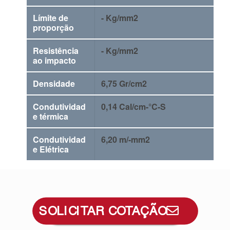
Límite de
- Kg/mm2
proporção
Resistência
- Kg/mm2
ao impacto
Densidade
6,75 Gr/cm2
Condutividad
0,14 Cal/cm-°C-S
e térmica
Condutividad
6,20 m/-mm2
e Elétrica
SOLICITAR COTAÇÃO