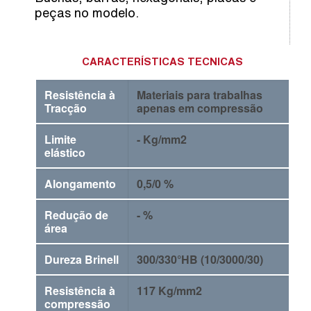
peças no modelo.
CARACTERÍSTICAS TECNICAS
Resistência à
Materiais para trabalhas
Tracção
apenas em compressão
Limite
- Kg/mm2
elástico
Alongamento
0,5/0 %
Redução de
- %
área
Dureza Brinell
300/330°HB (10/3000/30)
Resistência à
117 Kg/mm2
compressão