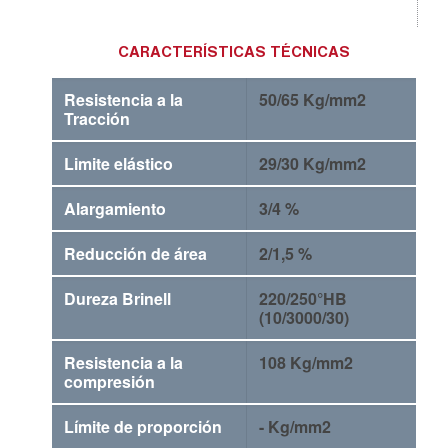
CARACTERÍSTICAS TÉCNICAS
Resistencia a la
50/65 Kg/mm2
Tracción
Limite elástico
29/30 Kg/mm2
Alargamiento
3/4 %
Reducción de área
2/1,5 %
Dureza Brinell
220/250°HB
(10/3000/30)
Resistencia a la
108 Kg/mm2
compresión
Límite de proporción
- Kg/mm2