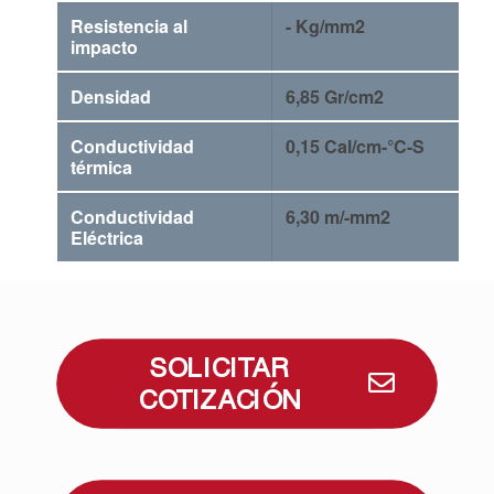
Resistencia al
- Kg/mm2
impacto
Densidad
6,85 Gr/cm2
Conductividad
0,15 Cal/cm-°C-S
térmica
Conductividad
6,30 m/-mm2
Eléctrica
SOLICITAR
COTIZACIÓN