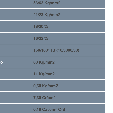
56/63 Kg/mm2
21/23 Kg/mm2
18/20 %
16/22 %
160/180°HB (10/3000/30)
ão
88 Kg/mm2
11 Kg/mm2
0,60 Kg/mm2
7,30 Gr/cm2
0,19 Cal/cm-°C-S